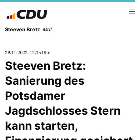
Steeven Bretz
MdL
29.11.2022, 12:15 Uhr
Steeven Bretz:
Sanierung des
VITA
WAHLKREISBESUCHE
Potsdamer
PRESSEFOTOS
MEIN BÜRGERBÜRO
Jagdschlosses Stern
kann starten,
MEIN WAHLKREIS
ZIELE
Redebeiträge