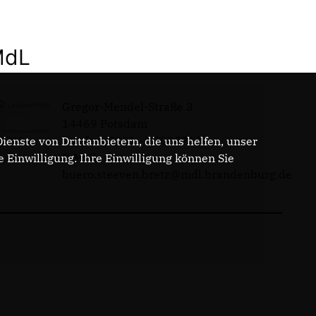
MdL
Gregor-Mendel-Straße 3
14469 Potsdam
Telefon: 0331 - 20085713
enste von Drittanbietern, die uns helfen, unser
E-Mail:
Einwilligung. Ihre Einwilligung können Sie
buero.steeven.bretz@mdl.brandenburg.de