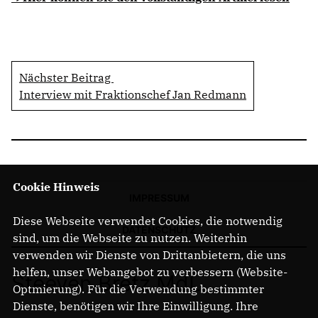
Nächster Beitrag
Interview mit Fraktionschef Jan Redmann
Cookie Hinweis
IMPRESSUM
Diese Webseite verwendet Cookies, die notwendig
DATENSCHUTZ
sind, um die Webseite zu nutzen. Weiterhin
verwenden wir Dienste von Drittanbietern, die uns
helfen, unser Webangebot zu verbessern (Website-
Steeven Bretz MdL
Optmierung). Für die Verwendung bestimmter
Dienste, benötigen wir Ihre Einwilligung. Ihre