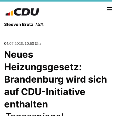
Steeven Bretz
MdL
04.07.2023, 10:53 Uhr
Neues
Heizungsgesetz:
VITA
WAHLKREISBESUCHE
Brandenburg wird sich
PRESSEFOTOS
MEIN BÜRGERBÜRO
auf CDU-Initiative
enthalten
MEIN WAHLKREIS
ZIELE
Redebeiträge