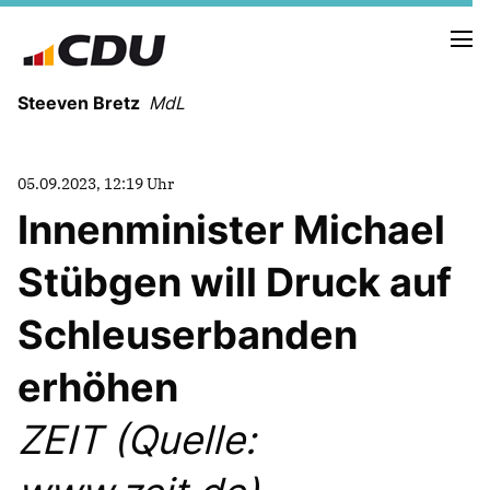
Steeven Bretz
MdL
05.09.2023, 12:19 Uhr
Innenminister Michael
Stübgen will Druck auf
VITA
WAHLKREISBESUCHE
Schleuserbanden
PRESSEFOTOS
MEIN BÜRGERBÜRO
erhöhen
ZEIT (Quelle:
MEIN WAHLKREIS
ZIELE
Redebeiträge