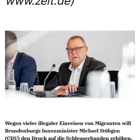
www.zeit.de)
Anträge CDU
Kleine Anfragen
CDU Deutschland
CDU Fraktion im Brandenburger Landtag
CDU Brandenburg
CDU Potsdam
Wegen vieler illegaler Einreisen von Migranten will
Brandenburgs Innenminister
Michael Stübgen
(CDU) den Druck auf die Schleuserbanden erhöhen.