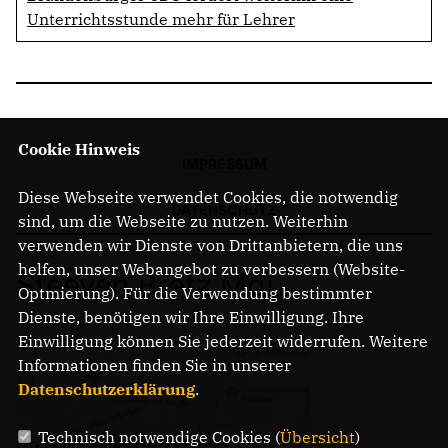
Unterrichtsstunde mehr für Lehrer
Cookie Hinweis
IMPRESSUM
Diese Webseite verwendet Cookies, die notwendig
DATENSCHUTZ
sind, um die Webseite zu nutzen. Weiterhin
verwenden wir Dienste von Drittanbietern, die uns
helfen, unser Webangebot zu verbessern (Website-
Steeven Bretz MdL
Optmierung). Für die Verwendung bestimmter
Dienste, benötigen wir Ihre Einwilligung. Ihre
Einwilligung können Sie jederzeit widerrufen. Weitere
Informationen finden Sie in unserer
Datenschutzerklärung
.
Technisch notwendige Cookies (
Übersicht
)
Gregor-Mendel-Straße 3