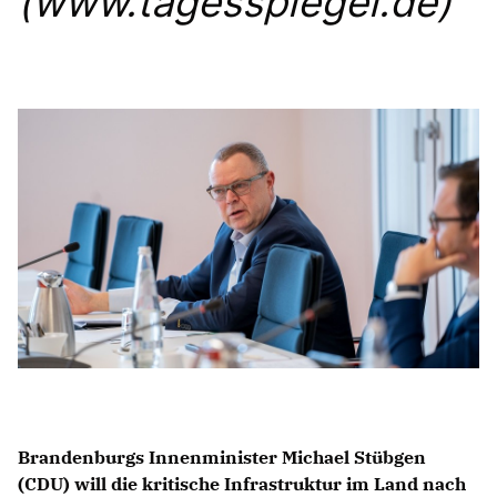
(www.tagesspiegel.de)
Anträge CDU
Kleine Anfragen
CDU Deutschland
CDU Fraktion im Brandenburger Landtag
CDU Brandenburg
CDU Potsdam
Brandenburgs Innenminister
Michael Stübgen
(CDU)
will die kritische Infrastruktur im Land nach