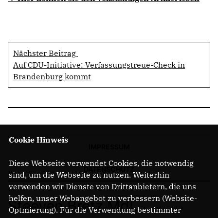
Nächster Beitrag
Auf CDU-Initiative: Verfassungstreue-Check in
Brandenburg kommt
Cookie Hinweis
IMPRESSUM
Diese Webseite verwendet Cookies, die notwendig
DATENSCHUTZ
sind, um die Webseite zu nutzen. Weiterhin
verwenden wir Dienste von Drittanbietern, die uns
helfen, unser Webangebot zu verbessern (Website-
Steeven Bretz MdL
Optmierung). Für die Verwendung bestimmter