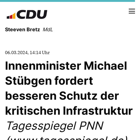
Steeven Bretz
MdL
06.03.2024, 14:14 Uhr
Innenminister Michael
Stübgen fordert
VITA
WAHLKREISBESUCHE
besseren Schutz der
PRESSEFOTOS
MEIN BÜRGERBÜRO
kritischen Infrastruktur
Tagesspiegel PNN
MEIN WAHLKREIS
ZIELE
Redebeiträge