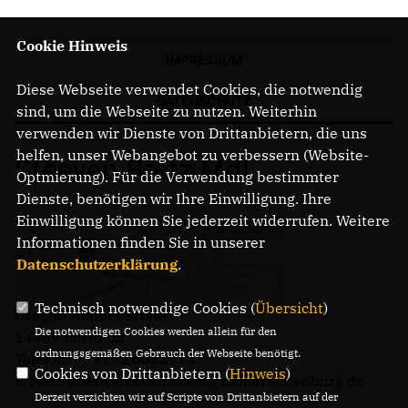
Cookie Hinweis
IMPRESSUM
Diese Webseite verwendet Cookies, die notwendig
DATENSCHUTZ
sind, um die Webseite zu nutzen. Weiterhin
verwenden wir Dienste von Drittanbietern, die uns
helfen, unser Webangebot zu verbessern (Website-
Steeven Bretz MdL
Optmierung). Für die Verwendung bestimmter
Dienste, benötigen wir Ihre Einwilligung. Ihre
Einwilligung können Sie jederzeit widerrufen. Weitere
Informationen finden Sie in unserer
Datenschutzerklärung
.
Technisch notwendige Cookies (
Übersicht
)
Gregor-Mendel-Straße 3
Die notwendigen Cookies werden allein für den
14469 Potsdam
ordnungsgemäßen Gebrauch der Webseite benötigt.
Telefon: 0331 - 20085713
Cookies von Drittanbietern (
Hinweis
)
E-Mail: buero.steeven.bretz@mdl.brandenburg.de
Derzeit verzichten wir auf Scripte von Drittanbietern auf der