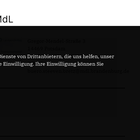
MdL
Gregor-Mendel-Straße 3
14469 Potsdam
Telefon: 0331 - 20085713
enste von Drittanbietern, die uns helfen, unser
E-Mail:
Einwilligung. Ihre Einwilligung können Sie
buero.steeven.bretz@mdl.brandenburg.de