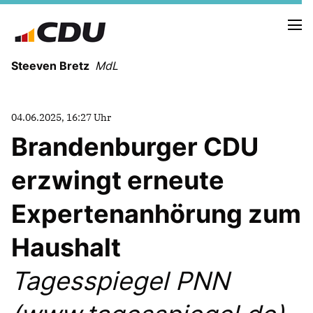
Steeven Bretz
MdL
04.06.2025, 16:27 Uhr
Brandenburger CDU
erzwingt erneute
VITA
WAHLKREISBESUCHE
Expertenanhörung zum
PRESSEFOTOS
MEIN BÜRGERBÜRO
Haushalt
Tagesspiegel PNN
MEIN WAHLKREIS
ZIELE
Redebeiträge