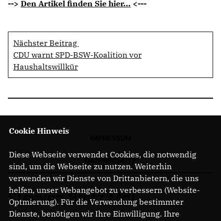
-->
Den Artikel finden Sie hier...
<---
Nächster Beitrag
CDU warnt SPD-BSW-Koalition vor
Haushaltswillkür
Cookie Hinweis
IMPRESSUM
Diese Webseite verwendet Cookies, die notwendig
DATENSCHUTZ
sind, um die Webseite zu nutzen. Weiterhin
verwenden wir Dienste von Drittanbietern, die uns
helfen, unser Webangebot zu verbessern (Website-
Steeven Bretz MdL
Optmierung). Für die Verwendung bestimmter
Dienste, benötigen wir Ihre Einwilligung. Ihre