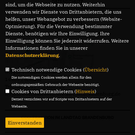
DATENSCHUTZ
sind, um die Webseite zu nutzen. Weiterhin
verwenden wir Dienste von Drittanbietern, die uns
helfen, unser Webangebot zu verbessern (Website-
Steeven Bretz MdL
Optmierung). Für die Verwendung bestimmter
Dienste, benötigen wir Ihre Einwilligung. Ihre
Einwilligung können Sie jederzeit widerrufen. Weitere
Informationen finden Sie in unserer
Datenschutzerklärung
.
Technisch notwendige Cookies (
Übersicht
)
Gregor-Mendel-Straße 3
Die notwendigen Cookies werden allein für den
14469 Potsdam
ordnungsgemäßen Gebrauch der Webseite benötigt.
Telefon: 0331 - 20085713
Cookies von Drittanbietern (
Hinweis
)
E-Mail: buero.steeven.bretz@mdl.brandenburg.de
Derzeit verzichten wir auf Scripte von Drittanbietern auf der
Webseite.
CDU-FRAKTION IM LANDTAG BRANDENBURG
Einverstanden