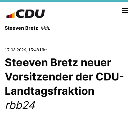
Steeven Bretz
MdL
17.03.2026, 15:48 Uhr
Steeven Bretz neuer
Vorsitzender der CDU-
VITA
WAHLKREISBESUCHE
Landtagsfraktion
PRESSEFOTOS
MEIN BÜRGERBÜRO
rbb24
MEIN WAHLKREIS
ZIELE
Redebeiträge