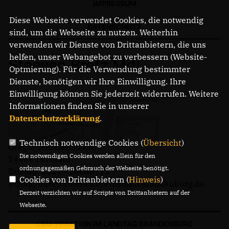
IMPRESSUM
Diese Webseite verwendet Cookies, die notwendig
DATENSCHUTZ
sind, um die Webseite zu nutzen. Weiterhin
verwenden wir Dienste von Drittanbietern, die uns
helfen, unser Webangebot zu verbessern (Website-
Steeven Bretz MdL
Optmierung). Für die Verwendung bestimmter
Dienste, benötigen wir Ihre Einwilligung. Ihre
Einwilligung können Sie jederzeit widerrufen. Weitere
Informationen finden Sie in unserer
Datenschutzerklärung
.
Technisch notwendige Cookies (
Übersicht
)
Gregor-Mendel-Straße 3
Die notwendigen Cookies werden allein für den
14469 Potsdam
ordnungsgemäßen Gebrauch der Webseite benötigt.
Telefon: 0331 - 20085713
Cookies von Drittanbietern (
Hinweis
)
E-Mail: buero.steeven.bretz@mdl.brandenburg.de
Derzeit verzichten wir auf Scripte von Drittanbietern auf der
Webseite.
CDU-FRAKTION IM LANDTAG BRANDENBURG