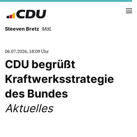
Steeven Bretz
MdL
06.07.2026, 18:09 Uhr
CDU begrüßt
Kraftwerksstrategie
VITA
WAHLKREISBESUCHE
des Bundes
PRESSEFOTOS
MEIN BÜRGERBÜRO
Aktuelles
MEIN WAHLKREIS
ZIELE
Redebeiträge