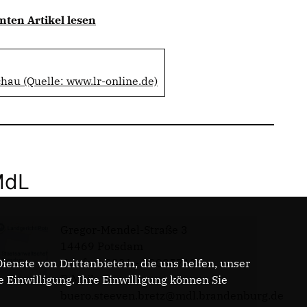
mten Artikel lesen
hau (Quelle: www.lr-online.de)
MdL
Gregor-Mendel-Straße 3
14469 Potsdam
Telefon: 0331 - 20085713
enste von Drittanbietern, die uns helfen, unser
E-Mail:
Einwilligung. Ihre Einwilligung können Sie
buero.steeven.bretz@mdl.brandenburg.de