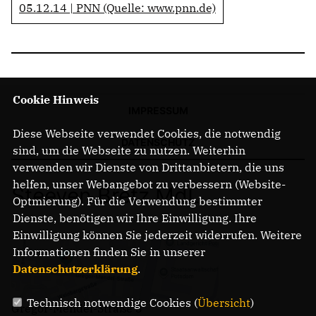
05.12.14 | PNN (Quelle: www.pnn.de)
Cookie Hinweis
IMPRESSUM
Diese Webseite verwendet Cookies, die notwendig
DATENSCHUTZ
sind, um die Webseite zu nutzen. Weiterhin
verwenden wir Dienste von Drittanbietern, die uns
helfen, unser Webangebot zu verbessern (Website-
Steeven Bretz MdL
Optmierung). Für die Verwendung bestimmter
Dienste, benötigen wir Ihre Einwilligung. Ihre
Einwilligung können Sie jederzeit widerrufen. Weitere
Informationen finden Sie in unserer
Datenschutzerklärung
.
Technisch notwendige Cookies (
Übersicht
)
Gregor-Mendel-Straße 3