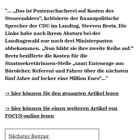
Anträge CDU
"... „Das ist Postenschacherei auf Kosten des
Kleine Anfragen
Steuerzahlers“, kritisierte der finanzpolitische
Sprecher der CDU im Landtag, Steeven Bretz. Die
CDU Deutschland
Linke habe nach ihrem Absturz bei der
CDU Fraktion im Brandenburger Landtag
Landtagswahl nur noch drei Ministerposten
CDU Brandenburg
abbekommen. „Nun bläht sie ihre zweite Reihe auf.“
CDU Potsdam
Bretz bezifferte die Kosten für die
Staatssekretärinnen-Stelle „samt Entourage aus
Büroleiter, Referent und Fahrer über die nächsten
fünf Jahre auf locker eine Million Euro“..."
-> hier können Sie den gesamten Artikel lesen
-> hier können Sie einen weiteren Artikel von
FOCUS-online lesen
Nächster Beitrag