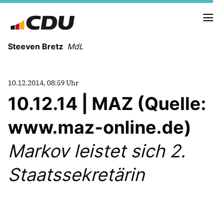
Steeven Bretz
MdL
10.12.2014, 08:59 Uhr
10.12.14 | MAZ (Quelle:
www.maz-online.de)
VITA
WAHLKREISBESUCHE
Markov leistet sich 2.
PRESSEFOTOS
MEIN BÜRGERBÜRO
Staatssekretärin
MEIN WAHLKREIS
ZIELE
Redebeiträge