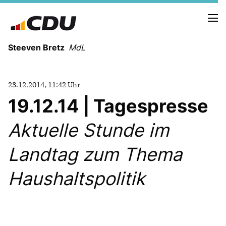
Steeven Bretz
MdL
23.12.2014, 11:42 Uhr
19.12.14 | Tagespresse
Aktuelle Stunde im
VITA
WAHLKREISBESUCHE
Landtag zum Thema
PRESSEFOTOS
MEIN BÜRGERBÜRO
Haushaltspolitik
MEIN WAHLKREIS
ZIELE
Redebeiträge