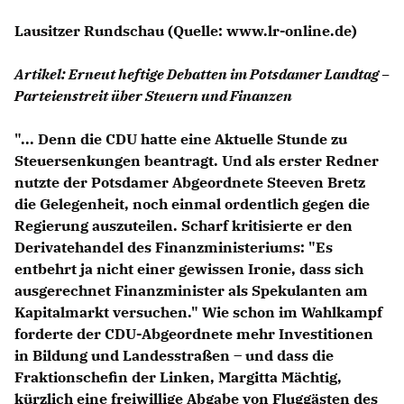
Anträge CDU
Lausitzer Rundschau
(Quelle: www.lr-online.de)
Kleine Anfragen
Artikel: Erneut heftige Debatten im Potsdamer Landtag –
CDU Deutschland
Parteienstreit über Steuern und Finanzen
CDU Fraktion im Brandenburger Landtag
CDU Brandenburg
"... Denn die CDU hatte eine Aktuelle Stunde zu
CDU Potsdam
Steuersenkungen beantragt. Und als erster Redner
nutzte der Potsdamer Abgeordnete Steeven Bretz
die Gelegenheit, noch einmal ordentlich gegen die
Regierung auszuteilen. Scharf kritisierte er den
Derivatehandel des Finanzministeriums: "Es
entbehrt ja nicht einer gewissen Ironie, dass sich
ausgerechnet Finanzminister als Spekulanten am
Kapitalmarkt versuchen." Wie schon im Wahlkampf
forderte der CDU-Abgeordnete mehr Investitionen
in Bildung und Landesstraßen – und dass die
Fraktionschefin der Linken, Margitta Mächtig,
kürzlich eine freiwillige Abgabe von Fluggästen des