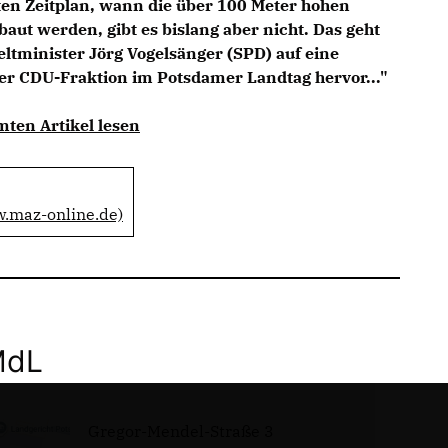
rten Zeitplan, wann die über 100 Meter hohen
ut werden, gibt es bislang aber nicht. Das geht
tminister Jörg Vogelsänger (SPD) auf eine
er CDU-Fraktion im Potsdamer Landtag hervor..."
mten Artikel lesen
w.maz-online.de)
MdL
Gregor-Mendel-Straße 3