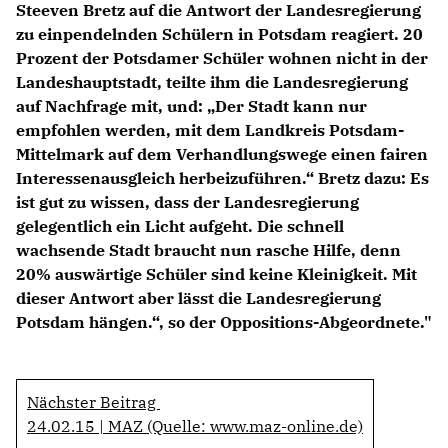
Steeven Bretz auf die Antwort der Landesregierung
Anträge CDU
zu einpendelnden Schülern in Potsdam reagiert. 20
Kleine Anfragen
Prozent der Potsdamer Schüler wohnen nicht in der
Landeshauptstadt, teilte ihm die Landesregierung
CDU Deutschland
auf Nachfrage mit, und: „Der Stadt kann nur
CDU Fraktion im Brandenburger Landtag
empfohlen werden, mit dem Landkreis Potsdam-
CDU Brandenburg
Mittelmark auf dem Verhandlungswege einen fairen
CDU Potsdam
Interessenausgleich herbeizuführen.“ Bretz dazu: Es
ist gut zu wissen, dass der Landesregierung
gelegentlich ein Licht aufgeht. Die schnell
wachsende Stadt braucht nun rasche Hilfe, denn
20% auswärtige Schüler sind keine Kleinigkeit. Mit
dieser Antwort aber lässt die Landesregierung
Potsdam hängen.“, so der Oppositions-Abgeordnete."
Nächster Beitrag
24.02.15 | MAZ (Quelle: www.maz-online.de)