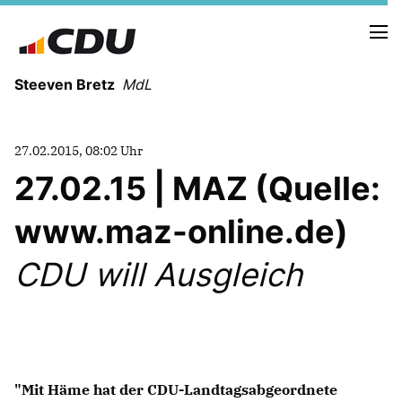
Steeven Bretz
MdL
27.02.2015, 08:02 Uhr
27.02.15 | MAZ (Quelle:
www.maz-online.de)
VITA
WAHLKREISBESUCHE
CDU will Ausgleich
PRESSEFOTOS
MEIN BÜRGERBÜRO
MEIN WAHLKREIS
ZIELE
"Mit Häme hat der CDU-Landtagsabgeordnete
Redebeiträge