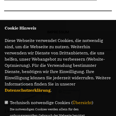
Cookie Hinweis
IMPRESSUM
Diese Webseite verwendet Cookies, die notwendig
DATENSCHUTZ
sind, um die Webseite zu nutzen. Weiterhin
verwenden wir Dienste von Drittanbietern, die uns
helfen, unser Webangebot zu verbessern (Website-
Steeven Bretz MdL
Optmierung). Für die Verwendung bestimmter
Dienste, benötigen wir Ihre Einwilligung. Ihre
Einwilligung können Sie jederzeit widerrufen. Weitere
Informationen finden Sie in unserer
Datenschutzerklärung
.
Technisch notwendige Cookies (
Übersicht
)
Gregor-Mendel-Straße 3
Die notwendigen Cookies werden allein für den
14469 Potsdam
ordnungsgemäßen Gebrauch der Webseite benötigt.