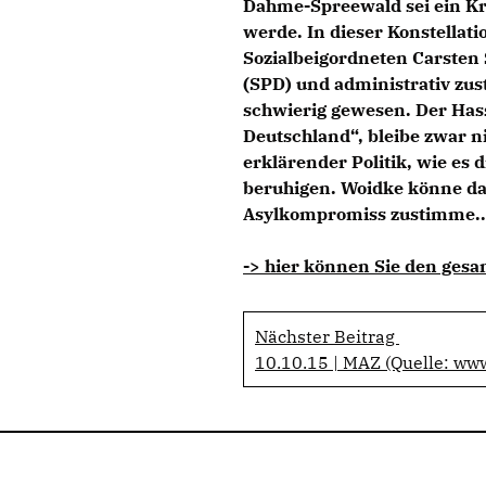
Dahme-Spreewald sei ein Kre
werde. In dieser Konstellat
Sozialbeigordneten Carsten 
(SPD) und administrativ zust
schwierig gewesen. Der Hass,
Deutschland“, bleibe zwar n
erklärender Politik, wie es
beruhigen. Woidke könne da
Asylkompromiss zustimme..
-> hier können Sie den gesa
Nächster Beitrag
10.10.15 | MAZ (Quelle: ww