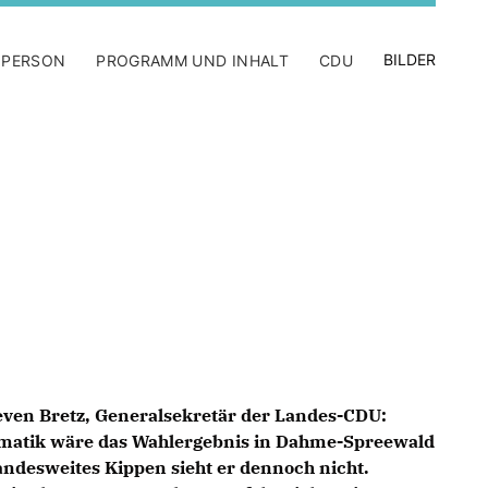
BILDER
 PERSON
PROGRAMM UND INHALT
CDU
teeven Bretz, Generalsekretär der Landes-CDU:
ematik wäre das Wahlergebnis in Dahme-Spreewald
andesweites Kippen sieht er dennoch nicht.