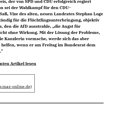
is, der von SPD und CDU erfolgreich regiert
ion sei der Wahlkampf für den CDU–
Saß, Vize des alten, neuen Landrates Stephan Loge
ändig für die Flüchtlingsunterbringung, objektiv
 den die AfD ausstrahle, „die Angst für
icht ohne Wirkung. Mit der Lösung der Probleme,
 die Kanzlerin vormache, werde sich das aber
 helfen, wenn er am Freitag im Bundesrat dem
."
mten Artikel lesen
w.maz-online.de)