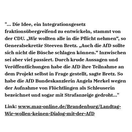
Anträge CDU
Kleine Anfragen
"... Die Idee, ein Integrationsgesetz
CDU Deutschland
fraktionsübergreifend zu entwickeln, stammt von
CDU Fraktion im Brandenburger Landtag
der CDU. „Wir wollten alle in die Pflicht nehmen“, so
CDU Brandenburg
Generalsekretär Steeven Bretz. „Auch die AfD sollte
CDU Potsdam
sich nicht die Büsche schlagen können.“ Inzwischen
sei aber viel passiert. Durch krude Aussagen und
Veröffentlichungen habe die AfD ihre Teilnahme an
dem Projekt selbst in Frage gestellt, sagte Bretz. So
habe die AfD Bundeskanzlerin Angela Merkel wegen
der Aufnahme von Flüchtlingen als Schleuserin
bezeichnet und sogar mit Strafanzeige gedroht..."
Link:
www.maz-online.de/Brandenburg/Landtag-
Wir-wollen-keinen-Dialog-mit-der-AfD