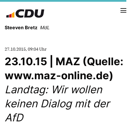
Steeven Bretz
MdL
27.10.2015, 09:04 Uhr
23.10.15 | MAZ (Quelle:
www.maz-online.de)
VITA
WAHLKREISBESUCHE
Landtag: Wir wollen
PRESSEFOTOS
MEIN BÜRGERBÜRO
keinen Dialog mit der
AfD
MEIN WAHLKREIS
ZIELE
Redebeiträge