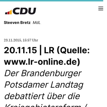
Steeven Bretz
MdL
23.11.2015, 15:57 Uhr
20.11.15 | LR (Quelle:
www.lr-online.de)
VITA
WAHLKREISBESUCHE
Der Brandenburger
PRESSEFOTOS
MEIN BÜRGERBÜRO
Potsdamer Landtag
debattiert über die
MEIN WAHLKREIS
ZIELE
Redebeiträge