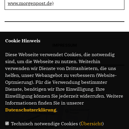
www.morgenpost.de)
Cookie Hinweis
IMPRESSUM
Diese Webseite verwendet Cookies, die notwendig
DATENSCHUTZ
sind, um die Webseite zu nutzen. Weiterhin
verwenden wir Dienste von Drittanbietern, die uns
helfen, unser Webangebot zu verbessern (Website-
Steeven Bretz MdL
Optmierung). Für die Verwendung bestimmter
Dienste, benötigen wir Ihre Einwilligung. Ihre
Einwilligung können Sie jederzeit widerrufen. Weitere
Informationen finden Sie in unserer
Datenschutzerklärung
.
Technisch notwendige Cookies (
Übersicht
)
Gregor-Mendel-Straße 3