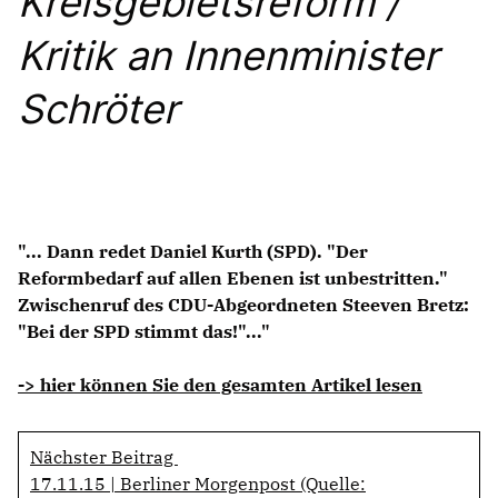
Kreisgebietsreform /
Anträge CDU
Kleine Anfragen
Kritik an Innenminister
Schröter
CDU Deutschland
CDU Fraktion im Brandenburger Landtag
CDU Brandenburg
CDU Potsdam
"... Dann redet Daniel Kurth (SPD). "Der
Reformbedarf auf allen Ebenen ist unbestritten."
Zwischenruf des CDU-Abgeordneten Steeven Bretz:
"Bei der SPD stimmt das!"..."
-> hier können Sie den gesamten Artikel lesen
Nächster Beitrag
17.11.15 | Berliner Morgenpost (Quelle: