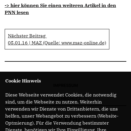
-> hier können Sie einen weiteren Artikel in den
PNN lesen
Nächster Beitrag
05.01.16 | MAZ (Quelle: www.maz-online.de)
Cookie Hinweis
IMPRESSUM
Diese Webseite verwendet Cookies, die notwendig
DATENSCHUTZ
sind, um die Webseite zu nutzen. Weiterhin
verwenden wir Dienste von Drittanbietern, die uns
helfen, unser Webangebot zu verbessern (Website-
Steeven Bretz MdL
Optmierung). Für die Verwendung bestimmter
Dienste, benötigen wir Ihre Einwilligung. Ihre