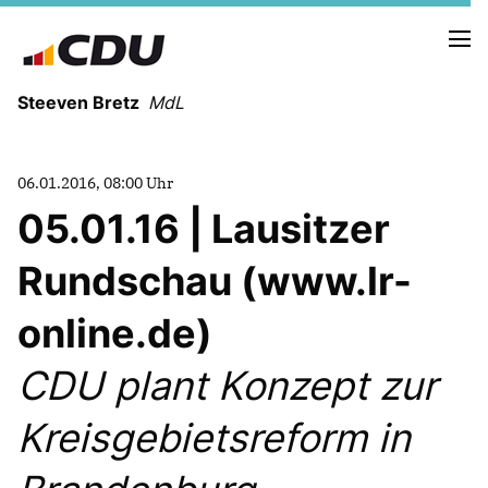
Steeven Bretz
MdL
06.01.2016, 08:00 Uhr
05.01.16 | Lausitzer
Rundschau (www.lr-
VITA
WAHLKREISBESUCHE
online.de)
PRESSEFOTOS
MEIN BÜRGERBÜRO
CDU plant Konzept zur
Kreisgebietsreform in
MEIN WAHLKREIS
ZIELE
Redebeiträge