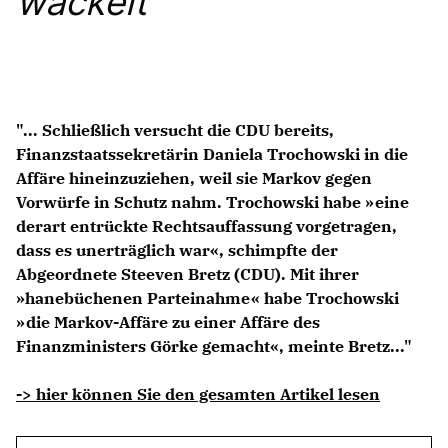
wackelt
Anträge CDU
Kleine Anfragen
CDU Deutschland
CDU Fraktion im Brandenburger Landtag
"... Schließlich versucht die CDU bereits,
CDU Brandenburg
Finanzstaatssekretärin Daniela Trochowski in die
CDU Potsdam
Affäre hineinzuziehen, weil sie Markov gegen
Vorwürfe in Schutz nahm. Trochowski habe »eine
derart entrückte Rechtsauffassung vorgetragen,
dass es unerträglich war«, schimpfte der
Abgeordnete Steeven Bretz (CDU). Mit ihrer
»hanebüchenen Parteinahme« habe Trochowski
»die Markov-Affäre zu einer Affäre des
Finanzministers Görke gemacht«, meinte Bretz..."
-> hier können Sie den gesamten Artikel lesen