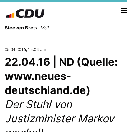
Steeven Bretz
MdL
25.04.2016, 15:08 Uhr
22.04.16 | ND (Quelle:
www.neues-
VITA
WAHLKREISBESUCHE
deutschland.de)
PRESSEFOTOS
MEIN BÜRGERBÜRO
Der Stuhl von
Justizminister Markov
MEIN WAHLKREIS
ZIELE
Redebeiträge