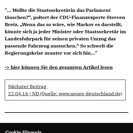
Anträge CDU
"... Wollte die Staatssekretärin das Parlament
Kleine Anfragen
täuschen?“, poltert der CDU-Finanzexperte Steeven
Bretz. „Wenn das so wäre, wie Markov es darstellt,
CDU Deutschland
könnte sich ja jeder Minister oder Staatssekretär im
CDU Fraktion im Brandenburger Landtag
Landesfuhrpark für seinen privaten Umzug das
CDU Brandenburg
passende Fahrzeug aussuchen.“ So schwelt die
CDU Potsdam
Regierungskrise munter vor sich hin..."
-> hier können Sie den gesamten Artikel lesen
Nächster Beitrag
22.04.16 | ND (Quelle: www.neues-deutschland.de)
Cookie Hinweis