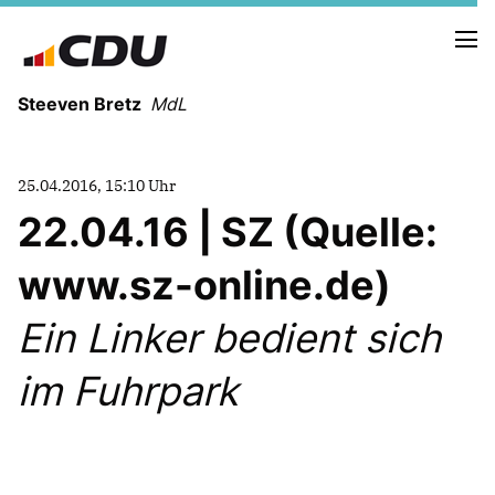
Steeven Bretz
MdL
25.04.2016, 15:10 Uhr
22.04.16 | SZ (Quelle:
www.sz-online.de)
VITA
WAHLKREISBESUCHE
Ein Linker bedient sich
PRESSEFOTOS
MEIN BÜRGERBÜRO
im Fuhrpark
MEIN WAHLKREIS
ZIELE
Redebeiträge