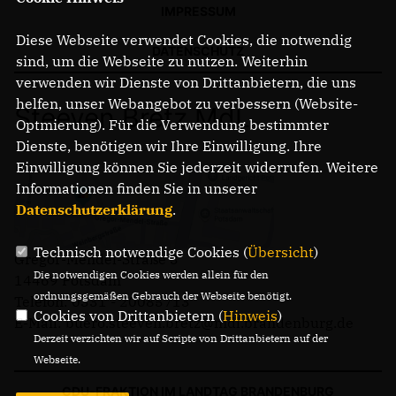
IMPRESSUM
Diese Webseite verwendet Cookies, die notwendig
DATENSCHUTZ
sind, um die Webseite zu nutzen. Weiterhin
verwenden wir Dienste von Drittanbietern, die uns
helfen, unser Webangebot zu verbessern (Website-
Steeven Bretz MdL
Optmierung). Für die Verwendung bestimmter
Dienste, benötigen wir Ihre Einwilligung. Ihre
Einwilligung können Sie jederzeit widerrufen. Weitere
Informationen finden Sie in unserer
Datenschutzerklärung
.
Technisch notwendige Cookies (
Übersicht
)
Gregor-Mendel-Straße 3
Die notwendigen Cookies werden allein für den
14469 Potsdam
ordnungsgemäßen Gebrauch der Webseite benötigt.
Telefon: 0331 - 20085713
Cookies von Drittanbietern (
Hinweis
)
E-Mail: buero.steeven.bretz@mdl.brandenburg.de
Derzeit verzichten wir auf Scripte von Drittanbietern auf der
Webseite.
CDU-FRAKTION IM LANDTAG BRANDENBURG