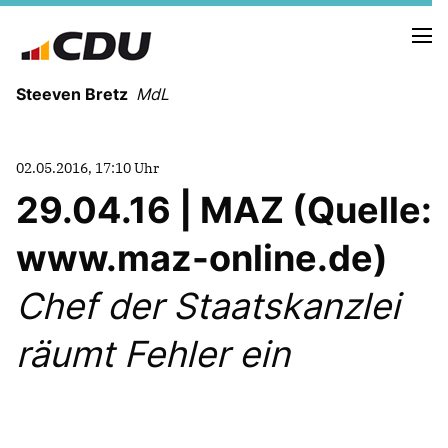
Steeven Bretz
MdL
02.05.2016, 17:10 Uhr
29.04.16 | MAZ (Quelle:
www.maz-online.de)
VITA
WAHLKREISBESUCHE
Chef der Staatskanzlei
PRESSEFOTOS
MEIN BÜRGERBÜRO
räumt Fehler ein
MEIN WAHLKREIS
ZIELE
Redebeiträge