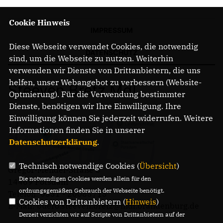
Cookie Hinweis
IMPRESSUM
Diese Webseite verwendet Cookies, die notwendig
DATENSCHUTZ
sind, um die Webseite zu nutzen. Weiterhin
verwenden wir Dienste von Drittanbietern, die uns
helfen, unser Webangebot zu verbessern (Website-
Steeven Bretz MdL
Optmierung). Für die Verwendung bestimmter
Dienste, benötigen wir Ihre Einwilligung. Ihre
Einwilligung können Sie jederzeit widerrufen. Weitere
Informationen finden Sie in unserer
Datenschutzerklärung
.
Technisch notwendige Cookies (
Übersicht
)
Gregor-Mendel-Straße 3
Die notwendigen Cookies werden allein für den
14469 Potsdam
ordnungsgemäßen Gebrauch der Webseite benötigt.
Telefon: 0331 - 20085713
Cookies von Drittanbietern (
Hinweis
)
E-Mail: buero.steeven.bretz@mdl.brandenburg.de
Derzeit verzichten wir auf Scripte von Drittanbietern auf der