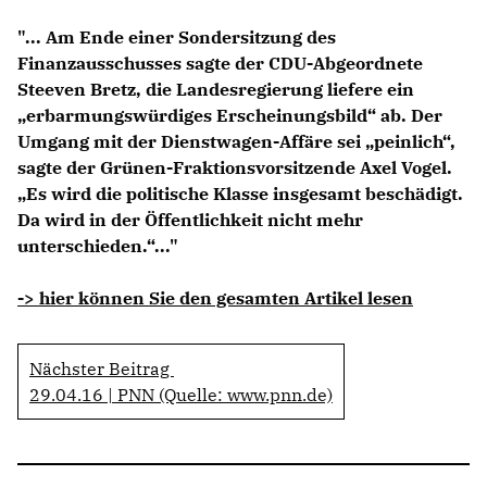
Anträge CDU
"... Am Ende einer Sondersitzung des
Kleine Anfragen
Finanzausschusses sagte der CDU-Abgeordnete
Steeven Bretz, die Landesregierung liefere ein
CDU Deutschland
erbarmungswürdiges Erscheinungsbild“ ab. Der
CDU Fraktion im Brandenburger Landtag
Umgang mit der Dienstwagen-Affäre sei „peinlich“,
CDU Brandenburg
sagte der Grünen-Fraktionsvorsitzende Axel Vogel.
CDU Potsdam
Es wird die politische Klasse insgesamt beschädigt.
Da wird in der Öffentlichkeit nicht mehr
unterschieden.“..."
-> hier können Sie den gesamten Artikel lesen
Nächster Beitrag
29.04.16 | PNN (Quelle: www.pnn.de)