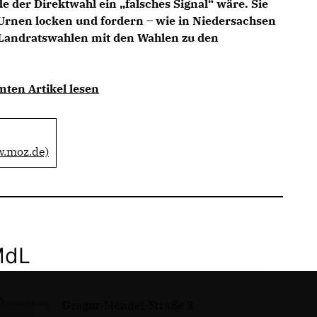
e der Direktwahl ein „falsches Signal“ wäre. Sie
Urnen locken und fordern – wie in Niedersachsen
Landratswahlen mit den Wahlen zu den
mten Artikel lesen
w.moz.de)
MdL
Gregor-Mendel-Straße 3