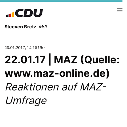
Steeven Bretz
MdL
23.01.2017, 14:15 Uhr
22.01.17 | MAZ (Quelle:
www.maz-online.de)
VITA
WAHLKREISBESUCHE
Reaktionen auf MAZ-
PRESSEFOTOS
MEIN BÜRGERBÜRO
Umfrage
MEIN WAHLKREIS
ZIELE
Redebeiträge