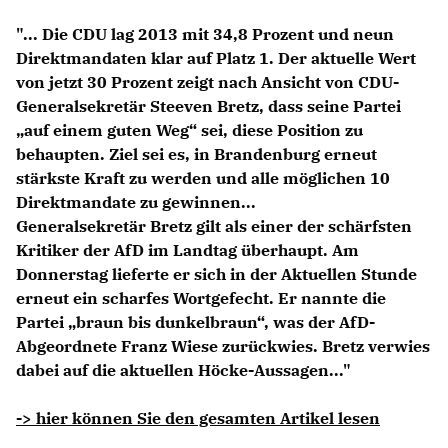
Anträge CDU
"... Die CDU lag 2013 mit 34,8 Prozent und neun
Kleine Anfragen
Direktmandaten klar auf Platz 1. Der aktuelle Wert
von jetzt 30 Prozent zeigt nach Ansicht von CDU-
CDU Deutschland
Generalsekretär Steeven Bretz, dass seine Partei
CDU Fraktion im Brandenburger Landtag
auf einem guten Weg“ sei, diese Position zu
CDU Brandenburg
behaupten. Ziel sei es, in Brandenburg erneut
CDU Potsdam
stärkste Kraft zu werden und alle möglichen 10
Direktmandate zu gewinnen...
Generalsekretär Bretz gilt als einer der schärfsten
Kritiker der AfD im Landtag überhaupt. Am
Donnerstag lieferte er sich in der Aktuellen Stunde
erneut ein scharfes Wortgefecht. Er nannte die
Partei „braun bis dunkelbraun“, was der AfD-
Abgeordnete Franz Wiese zurückwies. Bretz verwies
dabei auf die aktuellen Höcke-Aussagen..."
-> hier können Sie den gesamten Artikel lesen