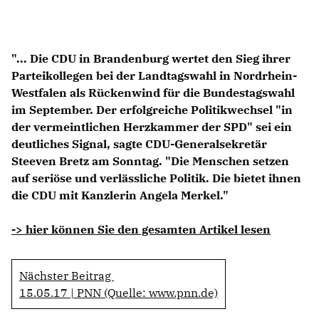
Anträge CDU
Kleine Anfragen
"... Die CDU in Brandenburg wertet den Sieg ihrer
CDU Deutschland
Parteikollegen bei der Landtagswahl in Nordrhein-
CDU Fraktion im Brandenburger Landtag
Westfalen als Rückenwind für die Bundestagswahl
CDU Brandenburg
im September. Der erfolgreiche Politikwechsel "in
CDU Potsdam
der vermeintlichen Herzkammer der SPD" sei ein
deutliches Signal, sagte CDU-Generalsekretär
Steeven Bretz am Sonntag. "Die Menschen setzen
auf seriöse und verlässliche Politik. Die bietet ihnen
die CDU mit Kanzlerin Angela Merkel."
-> hier können Sie den gesamten Artikel lesen
Nächster Beitrag
15.05.17 | PNN (Quelle: www.pnn.de)