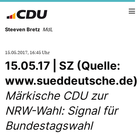
Steeven Bretz
MdL
15.05.2017, 16:45 Uhr
15.05.17 | SZ (Quelle:
www.sueddeutsche.de)
VITA
WAHLKREISBESUCHE
Märkische CDU zur
PRESSEFOTOS
MEIN BÜRGERBÜRO
NRW-Wahl: Signal für
Bundestagswahl
MEIN WAHLKREIS
ZIELE
Redebeiträge