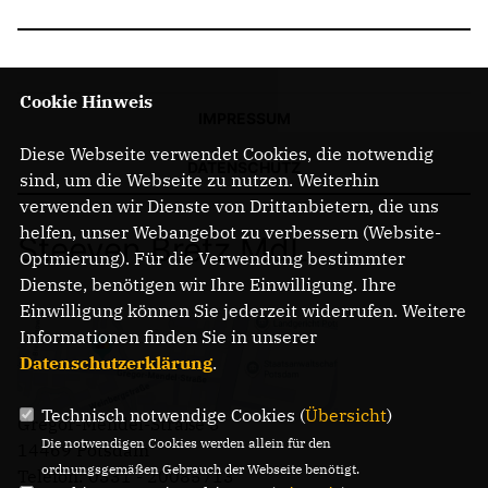
Cookie Hinweis
IMPRESSUM
Diese Webseite verwendet Cookies, die notwendig
DATENSCHUTZ
sind, um die Webseite zu nutzen. Weiterhin
verwenden wir Dienste von Drittanbietern, die uns
helfen, unser Webangebot zu verbessern (Website-
Steeven Bretz MdL
Optmierung). Für die Verwendung bestimmter
Dienste, benötigen wir Ihre Einwilligung. Ihre
Einwilligung können Sie jederzeit widerrufen. Weitere
Informationen finden Sie in unserer
Datenschutzerklärung
.
Technisch notwendige Cookies (
Übersicht
)
Gregor-Mendel-Straße 3
Die notwendigen Cookies werden allein für den
14469 Potsdam
ordnungsgemäßen Gebrauch der Webseite benötigt.
Telefon: 0331 - 20085713