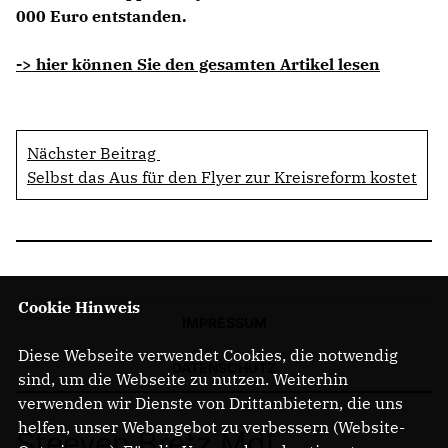
000 Euro entstanden.
-> hier können Sie den gesamten Artikel lesen
Nächster Beitrag
Selbst das Aus für den Flyer zur Kreisreform kostet
Cookie Hinweis
IMPRESSUM
Diese Webseite verwendet Cookies, die notwendig
DATENSCHUTZ
sind, um die Webseite zu nutzen. Weiterhin
verwenden wir Dienste von Drittanbietern, die uns
helfen, unser Webangebot zu verbessern (Website-
Steeven Bretz MdL