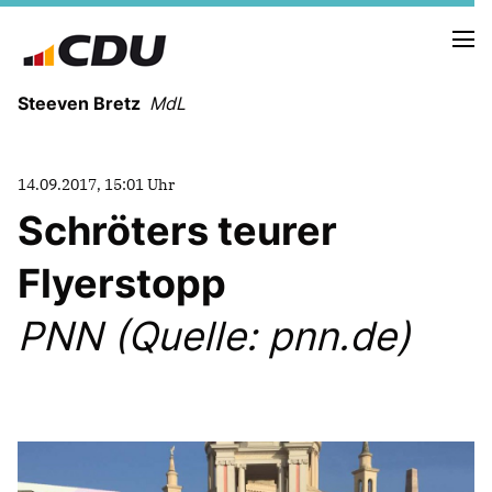
Steeven Bretz
MdL
14.09.2017, 15:01 Uhr
Schröters teurer
Flyerstopp
VITA
WAHLKREISBESUCHE
PNN (Quelle: pnn.de)
PRESSEFOTOS
MEIN BÜRGERBÜRO
MEIN WAHLKREIS
ZIELE
Redebeiträge