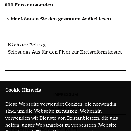
000 Euro entstanden.
-> hier können Sie den gesamten Artikel lesen
Nächster Beitrag
Selbst das Aus für den Flyer zur Kreisreform kostet
Cookie Hinweis
IMPRESSUM
Diese Webseite verwendet Cookies, die notwendig
DATENSCHUTZ
sind, um die Webseite zu nutzen. Weiterhin
verwenden wir Dienste von Drittanbietern, die uns
helfen, unser Webangebot zu verbessern (Website-
Steeven Bretz MdL