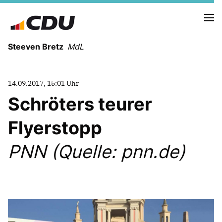
Steeven Bretz
MdL
14.09.2017, 15:01 Uhr
Schröters teurer
Flyerstopp
VITA
WAHLKREISBESUCHE
PNN (Quelle: pnn.de)
PRESSEFOTOS
MEIN BÜRGERBÜRO
MEIN WAHLKREIS
ZIELE
Redebeiträge