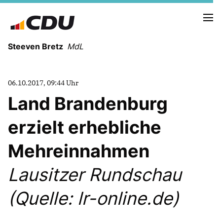
Steeven Bretz
MdL
06.10.2017, 09:44 Uhr
Land Brandenburg
erzielt erhebliche
VITA
WAHLKREISBESUCHE
Mehreinnahmen
PRESSEFOTOS
MEIN BÜRGERBÜRO
Lausitzer Rundschau
(Quelle: lr-online.de)
MEIN WAHLKREIS
ZIELE
Redebeiträge