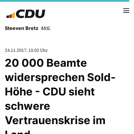
Steeven Bretz
MdL
24.11.2017, 15:02 Uhr
20 000 Beamte
widersprechen Sold-
VITA
WAHLKREISBESUCHE
Höhe - CDU sieht
PRESSEFOTOS
MEIN BÜRGERBÜRO
schwere
Vertrauenskrise im
MEIN WAHLKREIS
ZIELE
Redebeiträge