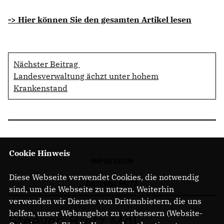
-> Hier können Sie den gesamten Artikel lesen
Nächster Beitrag
Landesverwaltung ächzt unter hohem
Krankenstand
Cookie Hinweis
IMPRESSUM
Diese Webseite verwendet Cookies, die notwendig
DATENSCHUTZ
sind, um die Webseite zu nutzen. Weiterhin
verwenden wir Dienste von Drittanbietern, die uns
helfen, unser Webangebot zu verbessern (Website-
Steeven Bretz MdL