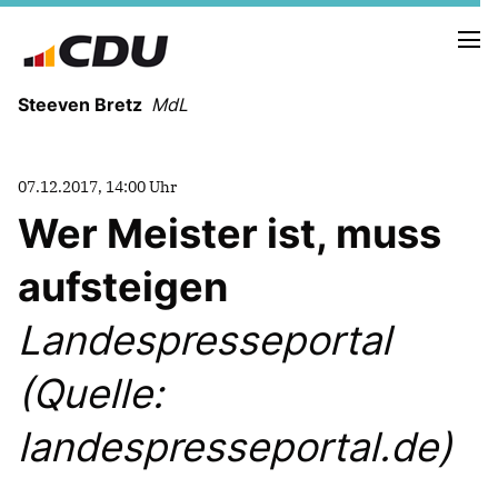
Steeven Bretz
MdL
07.12.2017, 14:00 Uhr
Wer Meister ist, muss
aufsteigen
VITA
WAHLKREISBESUCHE
Landespresseportal
PRESSEFOTOS
MEIN BÜRGERBÜRO
(Quelle:
landespresseportal.de)
MEIN WAHLKREIS
ZIELE
Redebeiträge