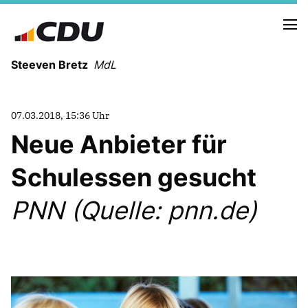
Steeven Bretz
MdL
07.03.2018, 15:36 Uhr
Neue Anbieter für
Schulessen gesucht
VITA
WAHLKREISBESUCHE
PNN (Quelle: pnn.de)
PRESSEFOTOS
MEIN BÜRGERBÜRO
MEIN WAHLKREIS
ZIELE
Redebeiträge