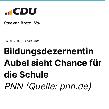
Steeven Bretz
MdL
15.01.2018, 15:39 Uhr
Bildungsdezernentin
Aubel sieht Chance für
VITA
WAHLKREISBESUCHE
die Schule
PRESSEFOTOS
MEIN BÜRGERBÜRO
PNN (Quelle: pnn.de)
MEIN WAHLKREIS
ZIELE
Redebeiträge