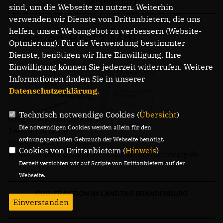
DATENSCHUTZ
sind, um die Webseite zu nutzen. Weiterhin
verwenden wir Dienste von Drittanbietern, die uns
helfen, unser Webangebot zu verbessern (Website-
Steeven Bretz MdL
Optmierung). Für die Verwendung bestimmter
Dienste, benötigen wir Ihre Einwilligung. Ihre
Einwilligung können Sie jederzeit widerrufen. Weitere
Informationen finden Sie in unserer
Datenschutzerklärung
.
Technisch notwendige Cookies (
Übersicht
)
Gregor-Mendel-Straße 3
Die notwendigen Cookies werden allein für den
14469 Potsdam
ordnungsgemäßen Gebrauch der Webseite benötigt.
Telefon: 0331 - 20085713
Cookies von Drittanbietern (
Hinweis
)
E-Mail: buero.steeven.bretz@mdl.brandenburg.de
Derzeit verzichten wir auf Scripte von Drittanbietern auf der
Webseite.
CDU-FRAKTION IM LANDTAG BRANDENBURG
Einverstanden