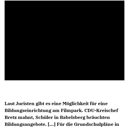
Anträge CDU
Kleine Anfragen
CDU Deutschland
CDU Fraktion im Brandenburger Landtag
CDU Brandenburg
CDU Potsdam
Laut Juristen gibt es eine Möglichkeit für eine
Bildungseinrichtung am Filmpark. CDU-Kreischef
Bretz mahnt, Schüler in Babelsberg bräuchten
Bildungsangebote. [...] Für die Grundschulpläne in