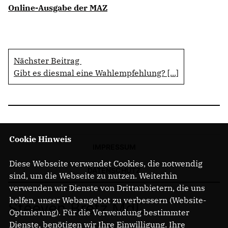
Online-Ausgabe der MAZ
Nächster Beitrag
Gibt es diesmal eine Wahlempfehlung? [...]
Cookie Hinweis
IMPRESSUM
Diese Webseite verwendet Cookies, die notwendig
DATENSCHUTZ
sind, um die Webseite zu nutzen. Weiterhin
verwenden wir Dienste von Drittanbietern, die uns
helfen, unser Webangebot zu verbessern (Website-
Steeven Bretz MdL
Optmierung). Für die Verwendung bestimmter
Dienste, benötigen wir Ihre Einwilligung. Ihre