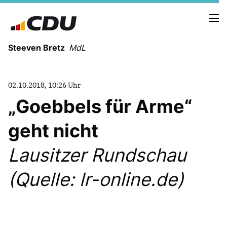
Steeven Bretz
MdL
02.10.2018, 10:26 Uhr
Goebbels für Arme“
geht nicht
VITA
WAHLKREISBESUCHE
Lausitzer Rundschau
PRESSEFOTOS
MEIN BÜRGERBÜRO
(Quelle: lr-online.de)
MEIN WAHLKREIS
ZIELE
Redebeiträge