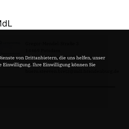
MdL
Gregor-Mendel-Straße 3
14469 Potsdam
Telefon: 0331 - 20085713
enste von Drittanbietern, die uns helfen, unser
E-Mail:
Einwilligung. Ihre Einwilligung können Sie
buero.steeven.bretz@mdl.brandenburg.de