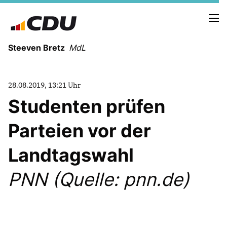
Steeven Bretz
MdL
28.08.2019, 13:21 Uhr
Studenten prüfen
Parteien vor der
VITA
WAHLKREISBESUCHE
Landtagswahl
PRESSEFOTOS
MEIN BÜRGERBÜRO
PNN (Quelle: pnn.de)
MEIN WAHLKREIS
ZIELE
Redebeiträge