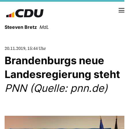
Steeven Bretz
MdL
20.11.2019, 15:44 Uhr
Brandenburgs neue
Landesregierung steht
VITA
WAHLKREISBESUCHE
PNN (Quelle: pnn.de)
PRESSEFOTOS
MEIN BÜRGERBÜRO
MEIN WAHLKREIS
ZIELE
Redebeiträge