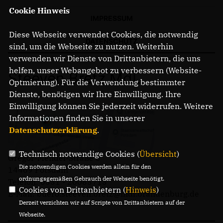
Cookie Hinweis
IMPRESSUM
Diese Webseite verwendet Cookies, die notwendig
DATENSCHUTZ
sind, um die Webseite zu nutzen. Weiterhin
verwenden wir Dienste von Drittanbietern, die uns
helfen, unser Webangebot zu verbessern (Website-
Steeven Bretz MdL
Optmierung). Für die Verwendung bestimmter
Dienste, benötigen wir Ihre Einwilligung. Ihre
Einwilligung können Sie jederzeit widerrufen. Weitere
Informationen finden Sie in unserer
Datenschutzerklärung
.
Technisch notwendige Cookies (
Übersicht
)
Gregor-Mendel-Straße 3
Die notwendigen Cookies werden allein für den
14469 Potsdam
ordnungsgemäßen Gebrauch der Webseite benötigt.
Telefon: 0331 - 20085713
Cookies von Drittanbietern (
Hinweis
)
E-Mail: buero.steeven.bretz@mdl.brandenburg.de
Derzeit verzichten wir auf Scripte von Drittanbietern auf der
Webseite.