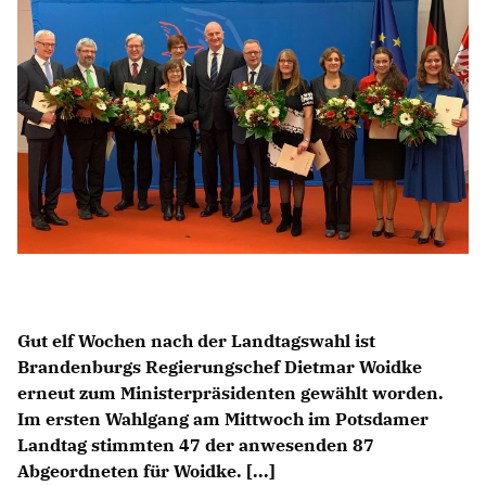
Anträge CDU
Kleine Anfragen
CDU Deutschland
CDU Fraktion im Brandenburger Landtag
CDU Brandenburg
CDU Potsdam
Gut elf Wochen nach der Landtagswahl ist
Brandenburgs Regierungschef Dietmar Woidke
erneut zum Ministerpräsidenten gewählt worden.
Im ersten Wahlgang am Mittwoch im Potsdamer
Landtag stimmten 47 der anwesenden 87
Abgeordneten für Woidke. [...]