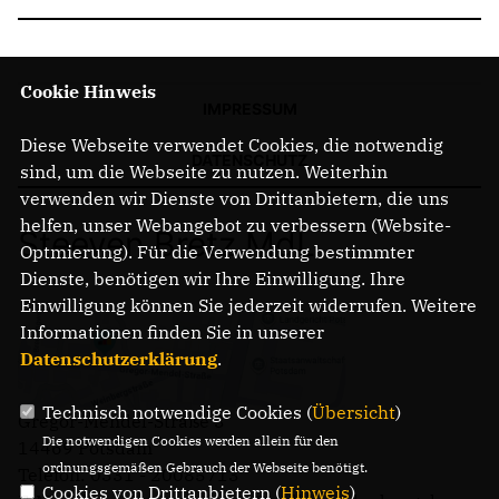
Cookie Hinweis
IMPRESSUM
Diese Webseite verwendet Cookies, die notwendig
DATENSCHUTZ
sind, um die Webseite zu nutzen. Weiterhin
verwenden wir Dienste von Drittanbietern, die uns
helfen, unser Webangebot zu verbessern (Website-
Steeven Bretz MdL
Optmierung). Für die Verwendung bestimmter
Dienste, benötigen wir Ihre Einwilligung. Ihre
Einwilligung können Sie jederzeit widerrufen. Weitere
Informationen finden Sie in unserer
Datenschutzerklärung
.
Technisch notwendige Cookies (
Übersicht
)
Gregor-Mendel-Straße 3
Die notwendigen Cookies werden allein für den
14469 Potsdam
ordnungsgemäßen Gebrauch der Webseite benötigt.
Telefon: 0331 - 20085713
Cookies von Drittanbietern (
Hinweis
)