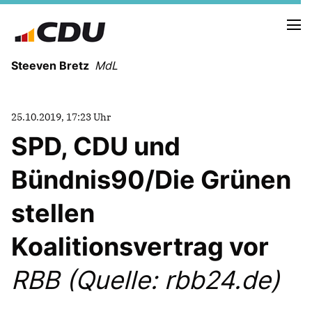
Steeven Bretz
MdL
25.10.2019, 17:23 Uhr
SPD, CDU und
Bündnis90/Die Grünen
VITA
WAHLKREISBESUCHE
stellen
PRESSEFOTOS
MEIN BÜRGERBÜRO
Koalitionsvertrag vor
RBB (Quelle: rbb24.de)
MEIN WAHLKREIS
ZIELE
Redebeiträge