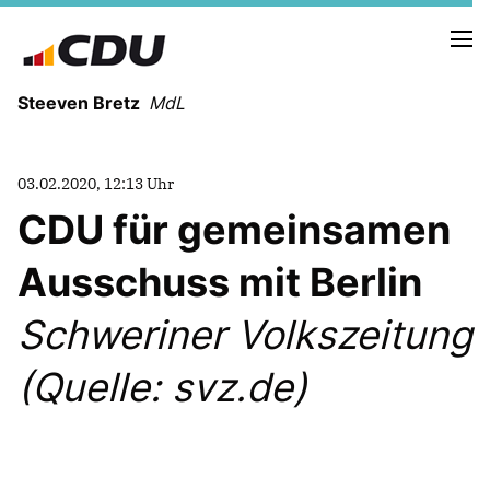
Steeven Bretz
MdL
03.02.2020, 12:13 Uhr
CDU für gemeinsamen
Ausschuss mit Berlin
VITA
WAHLKREISBESUCHE
Schweriner Volkszeitung
PRESSEFOTOS
MEIN BÜRGERBÜRO
(Quelle: svz.de)
MEIN WAHLKREIS
ZIELE
Redebeiträge