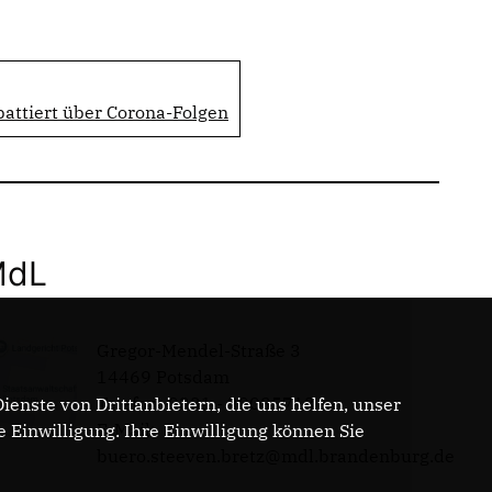
attiert über Corona-Folgen
MdL
Gregor-Mendel-Straße 3
14469 Potsdam
Telefon: 0331 - 20085713
enste von Drittanbietern, die uns helfen, unser
E-Mail:
Einwilligung. Ihre Einwilligung können Sie
buero.steeven.bretz@mdl.brandenburg.de