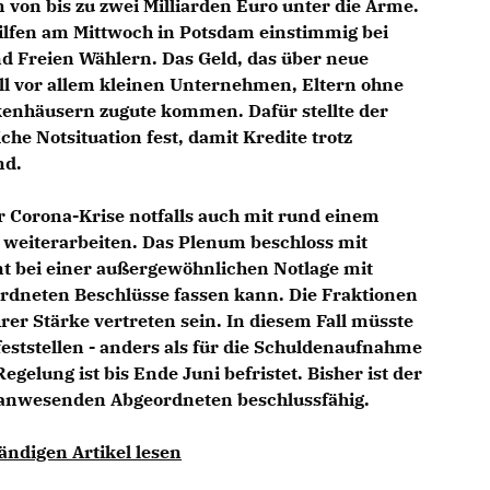
 von bis zu zwei Milliarden Euro unter die Arme.
ilfen am Mittwoch in Potsdam einstimmig bei
d Freien Wählern. Das Geld, das über neue
oll vor allem kleinen Unternehmen, Eltern ohne
enhäusern zugute kommen. Dafür stellte der
he Notsituation fest, damit Kredite trotz
nd.
 Corona-Krise notfalls auch mit rund einem
 weiterarbeiten. Das Plenum beschloss mit
nt bei einer außergewöhnlichen Notlage mit
rdneten Beschlüsse fassen kann. Die Fraktionen
rer Stärke vertreten sein. In diesem Fall müsste
feststellen - anders als für die Schuldenaufnahme
gelung ist bis Ende Juni befristet. Bisher ist der
 anwesenden Abgeordneten beschlussfähig.
ändigen Artikel lesen