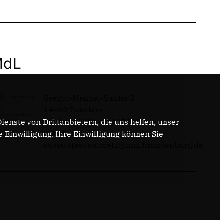
MdL
Gregor-Mendel-Straße 3
14469 Potsdam
Telefon: 0331 - 20085713
enste von Drittanbietern, die uns helfen, unser
E-Mail:
Einwilligung. Ihre Einwilligung können Sie
buero.steeven.bretz@mdl.brandenburg.de