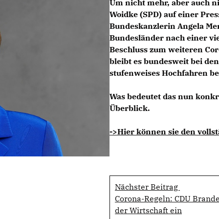
Um nicht mehr, aber auch ni
Woidke (SPD) auf einer Pres
Bundeskanzlerin Angela Mer
Bundesländer nach einer vi
Beschluss zum weiteren Co
bleibt es bundesweit bei den
stufenweises Hochfahren b
Was bedeutet das nun konkr
Überblick.
->Hier können sie den vollst
Nächster Beitrag
Corona-Regeln: CDU Brande
der Wirtschaft ein