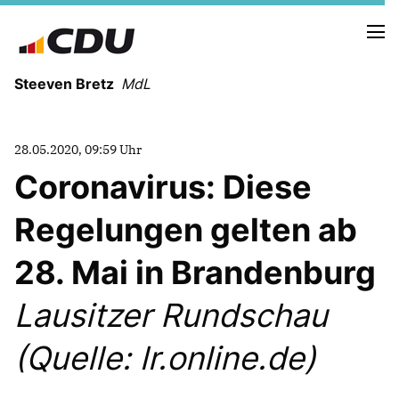
Steeven Bretz
MdL
28.05.2020, 09:59 Uhr
Coronavirus: Diese
Regelungen gelten ab
VITA
WAHLKREISBESUCHE
28. Mai in Brandenburg
PRESSEFOTOS
MEIN BÜRGERBÜRO
Lausitzer Rundschau
(Quelle: lr.online.de)
MEIN WAHLKREIS
ZIELE
Redebeiträge