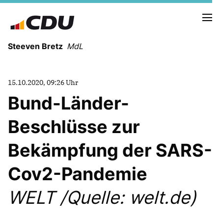
Steeven Bretz
MdL
15.10.2020, 09:26 Uhr
Bund-Länder-
Beschlüsse zur
VITA
WAHLKREISBESUCHE
Bekämpfung der SARS-
PRESSEFOTOS
MEIN BÜRGERBÜRO
Cov2-Pandemie
WELT /Quelle: welt.de)
MEIN WAHLKREIS
ZIELE
Redebeiträge