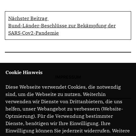
Nächster Beitrag
Bund-Länder-Beschlüsse zur Bekämpfung der
SARS-Cov2-Pandemie
Cookie Hinweis
IMPRESSUM
Diese Webseite verwendet Cookies, die notwendig
DATENSCHUTZ
sind, um die Webseite zu nutzen. Weiterhin
verwenden wir Dienste von Drittanbietern, die uns
helfen, unser Webangebot zu verbessern (Website-
Steeven Bretz MdL
Optmierung). Für die Verwendung bestimmter
Dienste, benötigen wir Ihre Einwilligung. Ihre
Einwilligung können Sie jederzeit widerrufen. Weitere