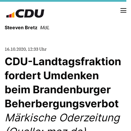
Steeven Bretz
MdL
16.10.2020, 12:33 Uhr
CDU-Landtagsfraktion
fordert Umdenken
VITA
WAHLKREISBESUCHE
beim Brandenburger
PRESSEFOTOS
MEIN BÜRGERBÜRO
Beherbergungsverbot
Märkische Oderzeitung
MEIN WAHLKREIS
ZIELE
Redebeiträge