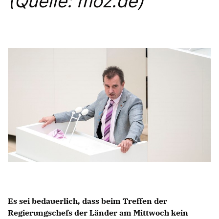
(Quelle: moz.de)
Anträge CDU
Kleine Anfragen
CDU Deutschland
CDU Fraktion im Brandenburger Landtag
CDU Brandenburg
CDU Potsdam
Es sei bedauerlich, dass beim Treffen der
Regierungschefs der Länder am Mittwoch kein