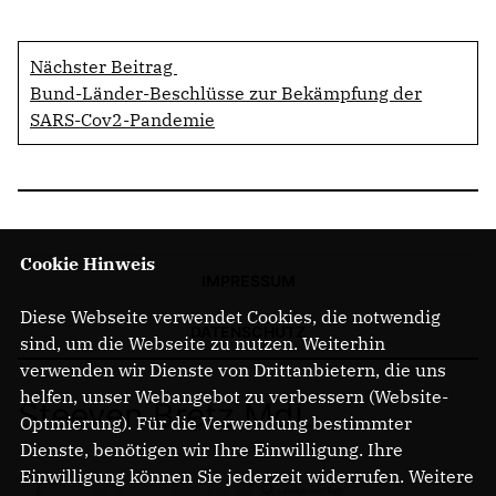
Nächster Beitrag
Bund-Länder-Beschlüsse zur Bekämpfung der
SARS-Cov2-Pandemie
Cookie Hinweis
IMPRESSUM
Diese Webseite verwendet Cookies, die notwendig
DATENSCHUTZ
sind, um die Webseite zu nutzen. Weiterhin
verwenden wir Dienste von Drittanbietern, die uns
helfen, unser Webangebot zu verbessern (Website-
Steeven Bretz MdL
Optmierung). Für die Verwendung bestimmter
Dienste, benötigen wir Ihre Einwilligung. Ihre
Einwilligung können Sie jederzeit widerrufen. Weitere