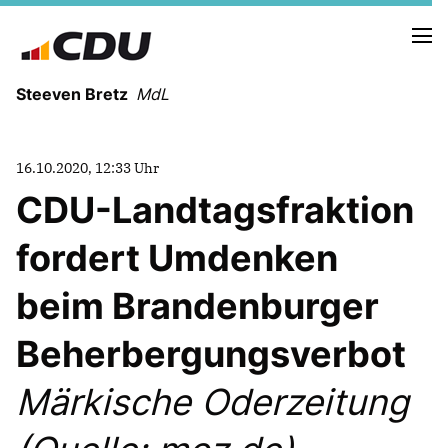
Steeven Bretz
MdL
16.10.2020, 12:33 Uhr
CDU-Landtagsfraktion
fordert Umdenken
VITA
WAHLKREISBESUCHE
beim Brandenburger
PRESSEFOTOS
MEIN BÜRGERBÜRO
Beherbergungsverbot
Märkische Oderzeitung
MEIN WAHLKREIS
ZIELE
Redebeiträge