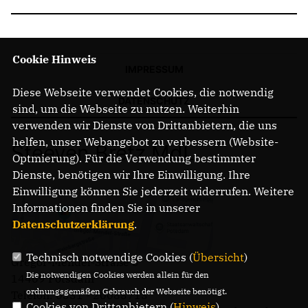
Cookie Hinweis
IMPRESSUM
Diese Webseite verwendet Cookies, die notwendig
DATENSCHUTZ
sind, um die Webseite zu nutzen. Weiterhin
verwenden wir Dienste von Drittanbietern, die uns
helfen, unser Webangebot zu verbessern (Website-
Steeven Bretz MdL
Optmierung). Für die Verwendung bestimmter
Dienste, benötigen wir Ihre Einwilligung. Ihre
Einwilligung können Sie jederzeit widerrufen. Weitere
Informationen finden Sie in unserer
Datenschutzerklärung
.
Technisch notwendige Cookies (
Übersicht
)
Gregor-Mendel-Straße 3
Die notwendigen Cookies werden allein für den
14469 Potsdam
ordnungsgemäßen Gebrauch der Webseite benötigt.
Telefon: 0331 - 20085713
Cookies von Drittanbietern (
Hinweis
)