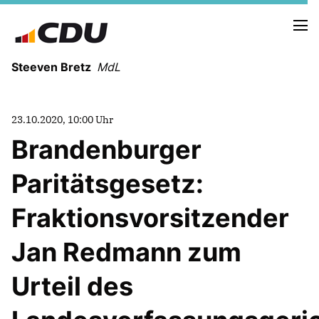
Steeven Bretz
MdL
23.10.2020, 10:00 Uhr
Brandenburger
Paritätsgesetz:
VITA
WAHLKREISBESUCHE
Fraktionsvorsitzender
PRESSEFOTOS
MEIN BÜRGERBÜRO
Jan Redmann zum
Urteil des
MEIN WAHLKREIS
ZIELE
Redebeiträge