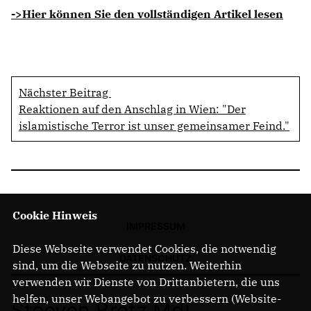
->Hier können Sie den vollständigen Artikel lesen
Nächster Beitrag
Reaktionen auf den Anschlag in Wien: "Der
islamistische Terror ist unser gemeinsamer Feind."
Cookie Hinweis
IMPRESSUM
Diese Webseite verwendet Cookies, die notwendig
DATENSCHUTZ
sind, um die Webseite zu nutzen. Weiterhin
verwenden wir Dienste von Drittanbietern, die uns
helfen, unser Webangebot zu verbessern (Website-
Steeven Bretz MdL