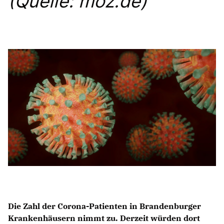
(Quelle: moz.de)
Anträge CDU
Kleine Anfragen
CDU Deutschland
CDU Fraktion im Brandenburger Landtag
CDU Brandenburg
CDU Potsdam
Die Zahl der Corona-Patienten in Brandenburger
Krankenhäusern nimmt zu. Derzeit würden dort