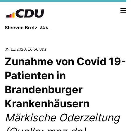
Steeven Bretz
MdL
09.11.2020, 16:56 Uhr
Zunahme von Covid 19-
Patienten in
VITA
WAHLKREISBESUCHE
Brandenburger
PRESSEFOTOS
MEIN BÜRGERBÜRO
Krankenhäusern
Märkische Oderzeitung
MEIN WAHLKREIS
ZIELE
Redebeiträge