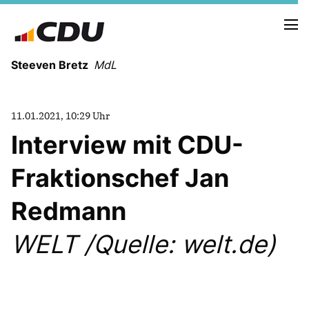
Steeven Bretz
MdL
11.01.2021, 10:29 Uhr
Interview mit CDU-
Fraktionschef Jan
VITA
WAHLKREISBESUCHE
Redmann
PRESSEFOTOS
MEIN BÜRGERBÜRO
WELT /Quelle: welt.de)
MEIN WAHLKREIS
ZIELE
Redebeiträge