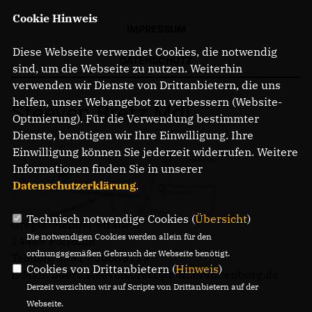
Cookie Hinweis
IMPRESSUM
Diese Webseite verwendet Cookies, die notwendig
DATENSCHUTZ
sind, um die Webseite zu nutzen. Weiterhin
verwenden wir Dienste von Drittanbietern, die uns
helfen, unser Webangebot zu verbessern (Website-
Steeven Bretz MdL
Optmierung). Für die Verwendung bestimmter
Dienste, benötigen wir Ihre Einwilligung. Ihre
Einwilligung können Sie jederzeit widerrufen. Weitere
Informationen finden Sie in unserer
Datenschutzerklärung
.
Technisch notwendige Cookies (
Übersicht
)
Gregor-Mendel-Straße 3
Die notwendigen Cookies werden allein für den
14469 Potsdam
ordnungsgemäßen Gebrauch der Webseite benötigt.
Telefon: 0331 - 20085713
Cookies von Drittanbietern (
Hinweis
)
E-Mail: buero.steeven.bretz@mdl.brandenburg.de
Derzeit verzichten wir auf Scripte von Drittanbietern auf der
Webseite.