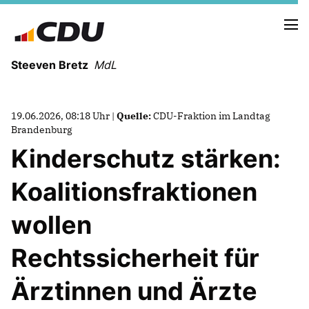
Steeven Bretz
MdL
19.06.2026, 08:18 Uhr |
Quelle:
CDU-Fraktion im Landtag
Brandenburg
Kinderschutz stärken:
VITA
Koalitionsfraktionen
WAHLKREISBESUCHE
PRESSEFOTOS
wollen
MEIN BÜRGERBÜRO
Rechtssicherheit für
MEIN WAHLKREIS
Ärztinnen und Ärzte
ZIELE
Redebeiträge