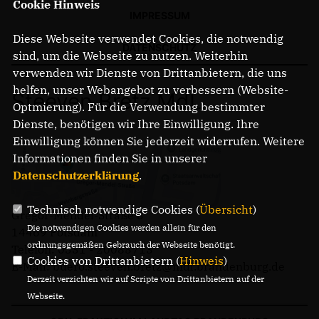
Cookie Hinweis
IMPRESSUM
Diese Webseite verwendet Cookies, die notwendig
DATENSCHUTZ
sind, um die Webseite zu nutzen. Weiterhin
verwenden wir Dienste von Drittanbietern, die uns
helfen, unser Webangebot zu verbessern (Website-
Steeven Bretz MdL
Optmierung). Für die Verwendung bestimmter
Dienste, benötigen wir Ihre Einwilligung. Ihre
Einwilligung können Sie jederzeit widerrufen. Weitere
Informationen finden Sie in unserer
Datenschutzerklärung
.
Technisch notwendige Cookies (
Übersicht
)
Gregor-Mendel-Straße 3
Die notwendigen Cookies werden allein für den
14469 Potsdam
ordnungsgemäßen Gebrauch der Webseite benötigt.
Telefon: 0331 - 20085713
Cookies von Drittanbietern (
Hinweis
)
E-Mail: buero.steeven.bretz@mdl.brandenburg.de
Derzeit verzichten wir auf Scripte von Drittanbietern auf der
Webseite.