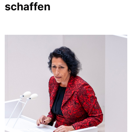
schaffen
Anträge CDU
Kleine Anfragen
CDU Deutschland
CDU Fraktion im Brandenburger Landtag
CDU Brandenburg
CDU Potsdam