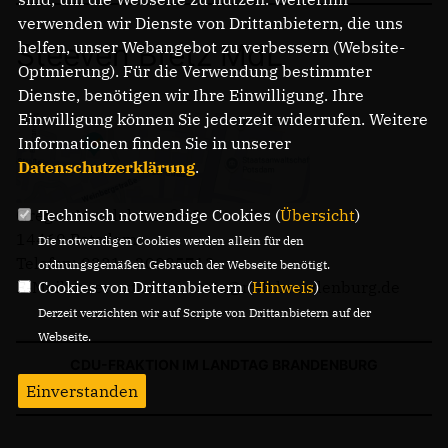
Anträge CDU
verwenden wir Dienste von Drittanbietern, die uns
Kleine Anfragen
Steeven Bretz MdL
helfen, unser Webangebot zu verbessern (Website-
Optmierung). Für die Verwendung bestimmter
Dienste, benötigen wir Ihre Einwilligung. Ihre
CDU Deutschland
Einwilligung können Sie jederzeit widerrufen. Weitere
CDU Fraktion im Brandenburger Landtag
Informationen finden Sie in unserer
CDU Brandenburg
Datenschutzerklärung
.
CDU Potsdam
Gregor-Mendel-Straße 3
Technisch notwendige Cookies (
Übersicht
)
14469 Potsdam
Die notwendigen Cookies werden allein für den
Telefon: 0331 - 20085713
ordnungsgemäßen Gebrauch der Webseite benötigt.
E-Mail: buero.steeven.bretz@mdl.brandenburg.de
Cookies von Drittanbietern (
Hinweis
)
Derzeit verzichten wir auf Scripte von Drittanbietern auf der
Webseite.
CDU-FRAKTION IM LANDTAG BRANDENBURG
Einverstanden