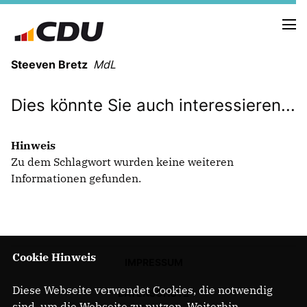
Steeven Bretz
MdL
Dies könnte Sie auch interessieren...
Hinweis
Zu dem Schlagwort wurden keine weiteren
VITA
Informationen gefunden.
WAHLKREISBESUCHE
PRESSEFOTOS
MEIN BÜRGERBÜRO
Cookie Hinweis
IMPRESSUM
MEIN WAHLKREIS
ZIELE
Diese Webseite verwendet Cookies, die notwendig
DATENSCHUTZ
Redebeiträge
sind, um die Webseite zu nutzen. Weiterhin