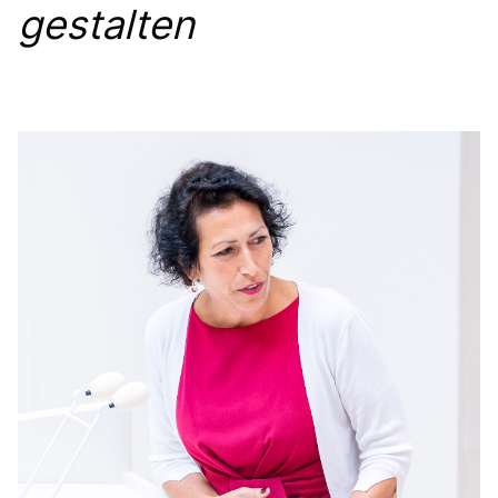
gestalten
Anträge CDU
Kleine Anfragen
CDU Deutschland
CDU Fraktion im Brandenburger Landtag
CDU Brandenburg
CDU Potsdam