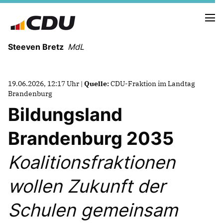
Steeven Bretz
MdL
19.06.2026, 12:17 Uhr |
Quelle:
CDU-Fraktion im Landtag
Brandenburg
Bildungsland
VITA
Brandenburg 2035
WAHLKREISBESUCHE
PRESSEFOTOS
Koalitionsfraktionen
MEIN BÜRGERBÜRO
wollen Zukunft der
MEIN WAHLKREIS
Schulen gemeinsam
ZIELE
Redebeiträge